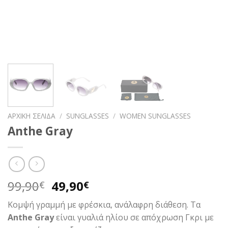
ΑΡΧΙΚΉ ΣΕΛΊΔΑ
/
SUNGLASSES
/
WOMEN SUNGLASSES
Anthe Gray
Original
Η
99,90
49,90
€
€
price
τρέχουσα
Κομψή γραμμή με φρέσκια, ανάλαφρη διάθεση. Τα
was:
τιμή
Anthe Gray
είναι γυαλιά ηλίου σε απόχρωση Γκρι με
99,90€.
είναι: