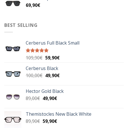
69,90
€
49,90€.
BEST SELLING
Cerberus Full Black Small
Original
Η
109,90
€
59,90
€
Βαθμολογήθηκε
με
5.00
price
τρέχουσα
από 5
Cerberus Black
was:
τιμή
Original
Η
100,00
€
109,90€.
49,90
€
είναι:
price
τρέχουσα
59,90€.
was:
τιμή
Hector Gold Black
100,00€.
είναι:
Original
Η
89,00
€
49,90
€
49,90€.
price
τρέχουσα
was:
τιμή
Themistocles New Black White
89,00€.
είναι:
Original
Η
89,90
€
59,90
€
49,90€.
price
τρέχουσα