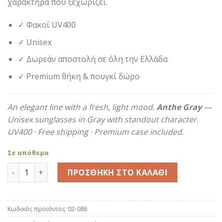
χαρακτήρα που ξεχωρίζει.
49,90€.
✓ Φακοί UV400
✓ Unisex
✓ Δωρεάν αποστολή σε όλη την Ελλάδα
✓ Premium θήκη & πουγκί δώρο
An elegant line with a fresh, light mood.
Anthe Gray
—
Unisex sunglasses in Gray with standout character.
UV400 · Free shipping · Premium case included.
Σε απόθεμα
Anthe Gray ποσότητα
ΠΡΟΣΘΉΚΗ ΣΤΟ ΚΑΛΆΘΙ
Κωδικός προϊόντος:
02-086