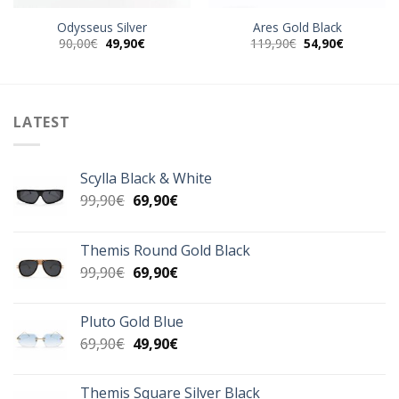
Odysseus Silver
Ares Gold Black
Original
Η
Original
Η
90,00
€
49,90
€
119,90
€
54,90
€
α
price
τρέχουσα
price
τρέχουσα
was:
τιμή
was:
τιμή
90,00€.
είναι:
119,90€.
είναι:
49,90€.
54,90€.
LATEST
Scylla Black & White
Original
Η
99,90
€
69,90
€
price
τρέχουσα
was:
τιμή
Themis Round Gold Black
99,90€.
είναι:
Original
Η
99,90
€
69,90
€
69,90€.
price
τρέχουσα
was:
τιμή
Pluto Gold Blue
99,90€.
είναι:
Original
Η
69,90
€
49,90
€
69,90€.
price
τρέχουσα
was:
τιμή
Themis Square Silver Black
69,90€.
είναι: