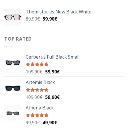
price
τρέχουσα
was:
τιμή
Themistocles New Black White
89,00€.
είναι:
Original
Η
89,90
€
59,90
€
49,90€.
price
τρέχουσα
was:
τιμή
89,90€.
είναι:
TOP RATED
59,90€.
Cerberus Full Black Small
Original
Η
109,90
€
59,90
€
Βαθμολογήθηκε
με
5.00
price
τρέχουσα
από 5
Artemis Black
was:
τιμή
109,90€.
είναι:
59,90€.
Original
Η
109,90
€
59,90
€
Βαθμολογήθηκε
με
5.00
price
τρέχουσα
από 5
Athena Black
was:
τιμή
109,90€.
είναι:
59,90€.
Original
Η
99,90
€
49,90
€
Βαθμολογήθηκε
με
5.00