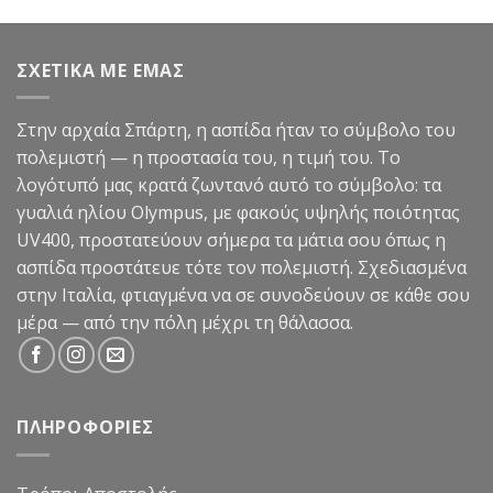
price
τρέχουσα
από 5
was:
τιμή
99,90€.
είναι:
ΣΧΕΤΙΚΑ ΜΕ ΕΜΑΣ
49,90€.
Στην αρχαία Σπάρτη, η ασπίδα ήταν το σύμβολο του
πολεμιστή — η προστασία του, η τιμή του. Το
λογότυπό μας κρατά ζωντανό αυτό το σύμβολο: τα
γυαλιά ηλίου Olympus, με φακούς υψηλής ποιότητας
UV400, προστατεύουν σήμερα τα μάτια σου όπως η
ασπίδα προστάτευε τότε τον πολεμιστή. Σχεδιασμένα
στην Ιταλία, φτιαγμένα να σε συνοδεύουν σε κάθε σου
μέρα — από την πόλη μέχρι τη θάλασσα.
ΠΛΗΡΟΦΟΡΙΕΣ