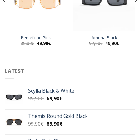
Persefone Pink
Athena Black
Original
Η
Original
Η
80,00
€
49,90
€
99,90
€
49,90
€
α
price
τρέχουσα
price
τρέχουσα
was:
τιμή
was:
τιμή
80,00€.
είναι:
99,90€.
είναι:
49,90€.
49,90€.
LATEST
Scylla Black & White
Original
Η
99,90
€
69,90
€
price
τρέχουσα
was:
τιμή
Themis Round Gold Black
99,90€.
είναι:
Original
Η
99,90
€
69,90
€
69,90€.
price
τρέχουσα
was:
τιμή