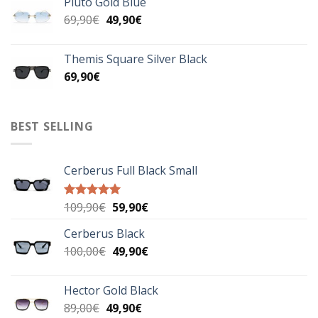
Pluto Gold Blue
99,90€.
είναι:
Original
Η
69,90
€
49,90
€
69,90€.
price
τρέχουσα
was:
τιμή
Themis Square Silver Black
69,90€.
είναι:
69,90
€
49,90€.
BEST SELLING
Cerberus Full Black Small
Original
Η
109,90
€
59,90
€
Βαθμολογήθηκε
με
5.00
price
τρέχουσα
από 5
Cerberus Black
was:
τιμή
Original
Η
100,00
€
109,90€.
49,90
€
είναι:
price
τρέχουσα
59,90€.
was:
τιμή
Hector Gold Black
100,00€.
είναι:
Original
Η
89,00
€
49,90
€
49,90€.