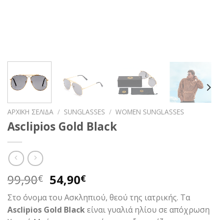
ΑΡΧΙΚΉ ΣΕΛΊΔΑ
/
SUNGLASSES
/
WOMEN SUNGLASSES
Asclipios Gold Black
Original
Η
99,90
54,90
€
€
price
τρέχουσα
Στο όνομα του Ασκληπιού, θεού της ιατρικής. Τα
was:
τιμή
Asclipios Gold Black
είναι γυαλιά ηλίου σε απόχρωση
99,90€.
είναι: