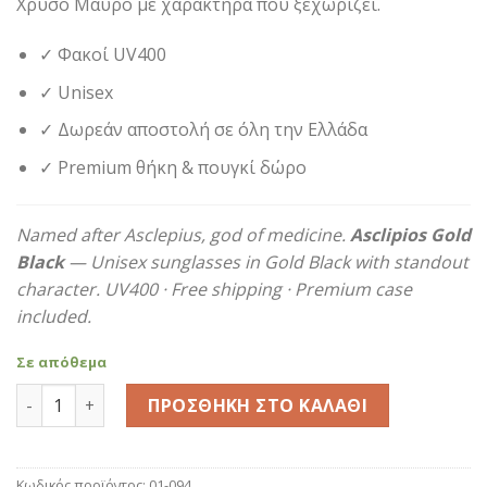
Χρυσό Μαύρο με χαρακτήρα που ξεχωρίζει.
54,90€.
✓ Φακοί UV400
✓ Unisex
✓ Δωρεάν αποστολή σε όλη την Ελλάδα
✓ Premium θήκη & πουγκί δώρο
Named after Asclepius, god of medicine.
Asclipios Gold
Black
— Unisex sunglasses in Gold Black with standout
character. UV400 · Free shipping · Premium case
included.
Σε απόθεμα
Asclipios Gold Black ποσότητα
ΠΡΟΣΘΉΚΗ ΣΤΟ ΚΑΛΆΘΙ
Κωδικός προϊόντος:
01-094