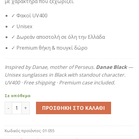
με χαρακτήρα που ξεχωρίζει.
59,90€.
✓ Φακοί UV400
✓ Unisex
✓ Δωρεάν αποστολή σε όλη την Ελλάδα
✓ Premium θήκη & πουγκί δώρο
Inspired by Danae, mother of Perseus.
Danae Black
—
Unisex sunglasses in Black with standout character.
UV400 · Free shipping · Premium case included.
Σε απόθεμα
Danae Black ποσότητα
ΠΡΟΣΘΉΚΗ ΣΤΟ ΚΑΛΆΘΙ
Κωδικός προϊόντος:
01-055