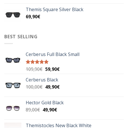
was:
τιμή
Themis Square Silver Black
69,90€.
είναι:
69,90
€
49,90€.
BEST SELLING
Cerberus Full Black Small
Original
Η
109,90
€
59,90
€
Βαθμολογήθηκε
με
5.00
price
τρέχουσα
από 5
Cerberus Black
was:
τιμή
Original
Η
100,00
€
109,90€.
49,90
€
είναι:
price
τρέχουσα
59,90€.
was:
τιμή
Hector Gold Black
100,00€.
είναι:
Original
Η
89,00
€
49,90
€
49,90€.
price
τρέχουσα
was:
τιμή
Themistocles New Black White
89,00€.
είναι: