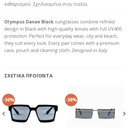
καθαρισμού.
Σχεδιασμένα στην Ιταλία.
Olympus Danae Black
sunglasses combine refined
design in Black with high-quality lenses with full UV400
protection. Perfect for everyday wear, city and beach,
they suit every look. Every pair comes with a premium
case, pouch and cleaning cloth.
Designed in Italy.
ΣΧΕΤΙΚΆ ΠΡΟΪΌΝΤΑ
-50%
-38%
α