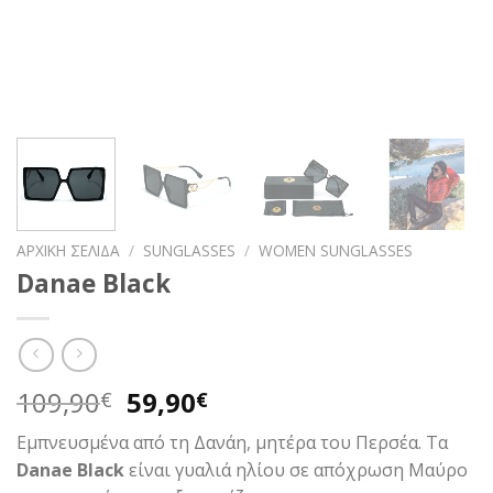
ΑΡΧΙΚΉ ΣΕΛΊΔΑ
/
SUNGLASSES
/
WOMEN SUNGLASSES
Danae Black
Original
Η
109,90
59,90
€
€
price
τρέχουσα
Εμπνευσμένα από τη Δανάη, μητέρα του Περσέα. Τα
was:
τιμή
Danae Black
είναι γυαλιά ηλίου σε απόχρωση Μαύρο
109,90€.
είναι: