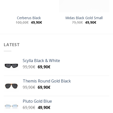
Cerberus Black
Midas Black Gold Small
Original
Η
Original
Η
100,00
€
49,90
€
79,90
€
49,90
€
price
τρέχουσα
price
τρέχουσα
was:
τιμή
was:
τιμή
100,00€.
είναι:
79,90€.
είναι:
49,90€.
49,90€.
LATEST
Scylla Black & White
Original
Η
99,90
€
69,90
€
price
τρέχουσα
was:
τιμή
Themis Round Gold Black
99,90€.
είναι:
Original
Η
99,90
€
69,90
€
69,90€.
price
τρέχουσα
was:
τιμή
Pluto Gold Blue
99,90€.
είναι:
Original
Η
69,90
€
49,90
€
69,90€.
price
τρέχουσα