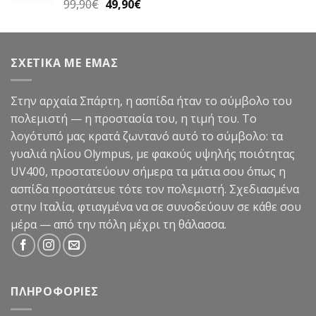
Original
Η
99,90
€
49,90
€
Βαθμολογήθηκε
με
5.00
price
τρέχουσα
από 5
was:
τιμή
99,90€.
είναι:
ΣΧΕΤΙΚΑ ΜΕ ΕΜΑΣ
49,90€.
Στην αρχαία Σπάρτη, η ασπίδα ήταν το σύμβολο του
πολεμιστή — η προστασία του, η τιμή του. Το
λογότυπό μας κρατά ζωντανό αυτό το σύμβολο: τα
γυαλιά ηλίου Olympus, με φακούς υψηλής ποιότητας
UV400, προστατεύουν σήμερα τα μάτια σου όπως η
ασπίδα προστάτευε τότε τον πολεμιστή. Σχεδιασμένα
στην Ιταλία, φτιαγμένα να σε συνοδεύουν σε κάθε σου
μέρα — από την πόλη μέχρι τη θάλασσα.
ΠΛΗΡΟΦΟΡΙΕΣ