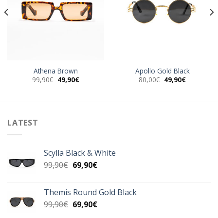
Athena Brown
Apollo Gold Black
Original
Η
Original
Η
99,90
€
49,90
€
80,00
€
49,90
€
α
price
τρέχουσα
price
τρέχουσα
was:
τιμή
was:
τιμή
99,90€.
είναι:
80,00€.
είναι:
49,90€.
49,90€.
LATEST
Scylla Black & White
Original
Η
99,90
€
69,90
€
price
τρέχουσα
was:
τιμή
Themis Round Gold Black
99,90€.
είναι:
Original
Η
99,90
€
69,90
€
69,90€.
price
τρέχουσα