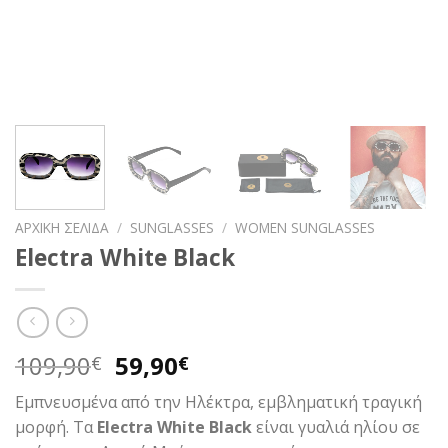
ΑΡΧΙΚΉ ΣΕΛΊΔΑ
/
SUNGLASSES
/
WOMEN SUNGLASSES
Electra White Black
Original
Η
109,90
59,90
€
€
price
τρέχουσα
Εμπνευσμένα από την Ηλέκτρα, εμβληματική τραγική
was:
τιμή
μορφή. Τα
Electra White Black
είναι γυαλιά ηλίου σε
109,90€.
είναι: