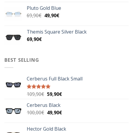
was:
τιμή
Pluto Gold Blue
99,90€.
είναι:
Original
Η
69,90
€
49,90
€
69,90€.
price
τρέχουσα
was:
τιμή
Themis Square Silver Black
69,90€.
είναι:
69,90
€
49,90€.
BEST SELLING
Cerberus Full Black Small
Original
Η
109,90
€
59,90
€
Βαθμολογήθηκε
με
5.00
price
τρέχουσα
από 5
Cerberus Black
was:
τιμή
Original
Η
100,00
€
109,90€.
49,90
€
είναι:
price
τρέχουσα
59,90€.
was:
τιμή
Hector Gold Black
100,00€.
είναι: