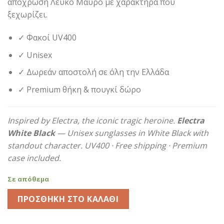
απόχρωση Λευκό Μαύρο με χαρακτήρα που
59,90€.
ξεχωρίζει.
✓ Φακοί UV400
✓ Unisex
✓ Δωρεάν αποστολή σε όλη την Ελλάδα
✓ Premium θήκη & πουγκί δώρο
Inspired by Electra, the iconic tragic heroine.
Electra
White Black
— Unisex sunglasses in White Black with
standout character. UV400 · Free shipping · Premium
case included.
Σε απόθεμα
ΠΡΟΣΘΉΚΗ ΣΤΟ ΚΑΛΆΘΙ