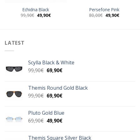
Echidna Black
Persefone Pink
Original
Η
Original
Η
99,90
€
49,90
€
80,00
€
49,90
€
α
price
τρέχουσα
price
τρέχουσα
was:
τιμή
was:
τιμή
99,90€.
είναι:
80,00€.
είναι:
49,90€.
49,90€.
LATEST
Scylla Black & White
Original
Η
99,90
€
69,90
€
price
τρέχουσα
was:
τιμή
Themis Round Gold Black
99,90€.
είναι:
Original
Η
99,90
€
69,90
€
69,90€.
price
τρέχουσα
was:
τιμή
Pluto Gold Blue
99,90€.
είναι:
Original
Η
69,90
€
49,90
€
69,90€.
price
τρέχουσα
was:
τιμή
Themis Square Silver Black
69,90€.
είναι: