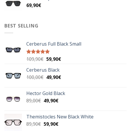
69,90
€
49,90€.
BEST SELLING
Cerberus Full Black Small
Original
Η
109,90
€
59,90
€
Βαθμολογήθηκε
με
5.00
price
τρέχουσα
από 5
Cerberus Black
was:
τιμή
Original
Η
100,00
€
109,90€.
49,90
€
είναι:
price
τρέχουσα
59,90€.
was:
τιμή
Hector Gold Black
100,00€.
είναι:
Original
Η
89,00
€
49,90
€
49,90€.
price
τρέχουσα
was:
τιμή
Themistocles New Black White
89,00€.
είναι:
Original
Η
89,90
€
59,90
€
49,90€.
price
τρέχουσα