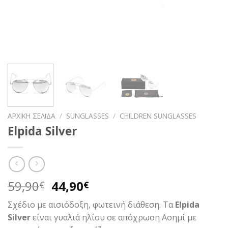
ΑΡΧΙΚΉ ΣΕΛΊΔΑ
/
SUNGLASSES
/
CHILDREN SUNGLASSES
Elpida Silver
Original
Η
59,90
44,90
€
€
price
τρέχουσα
Σχέδιο με αισιόδοξη, φωτεινή διάθεση. Τα
Elpida
was:
τιμή
Silver
είναι γυαλιά ηλίου σε απόχρωση Ασημί με
59,90€.
είναι: