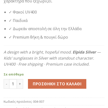
χαρακτήρα που ξεχωρίζει.
44,90€.
✓ Φακοί UV400
✓ Παιδικά
✓ Δωρεάν αποστολή σε όλη την Ελλάδα
✓ Premium θήκη & πουγκί δώρο
A design with a bright, hopeful mood.
Elpida Silver
—
Kids’ sunglasses in Silver with standout character.
UV400 · Free shipping · Premium case included.
Σε απόθεμα
Elpida Silver ποσότητα
ΠΡΟΣΘΉΚΗ ΣΤΟ ΚΑΛΆΘΙ
Κωδικός προϊόντος:
004-007