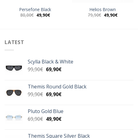
Persefone Black
Helios Brown
Original
Η
Original
Η
80,00
€
49,90
€
79,90
€
49,90
€
α
price
τρέχουσα
price
τρέχουσα
was:
τιμή
was:
τιμή
80,00€.
είναι:
79,90€.
είναι:
49,90€.
49,90€.
LATEST
Scylla Black & White
Original
Η
99,90
€
69,90
€
price
τρέχουσα
was:
τιμή
Themis Round Gold Black
99,90€.
είναι:
Original
Η
99,90
€
69,90
€
69,90€.
price
τρέχουσα
was:
τιμή
Pluto Gold Blue
99,90€.
είναι:
Original
Η
69,90
€
49,90
€
69,90€.
price
τρέχουσα
was:
τιμή
Themis Square Silver Black
69,90€.
είναι: