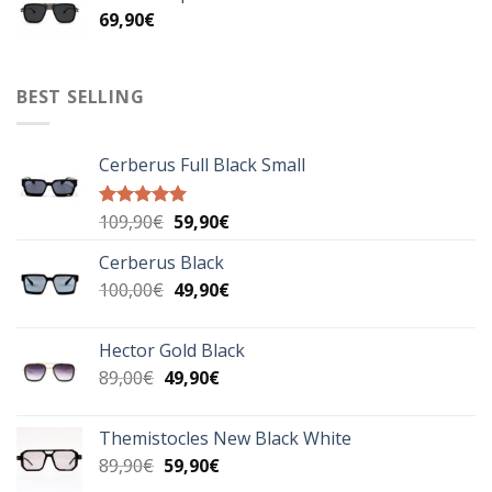
69,90
€
49,90€.
BEST SELLING
Cerberus Full Black Small
Original
Η
109,90
€
59,90
€
Βαθμολογήθηκε
με
5.00
price
τρέχουσα
από 5
Cerberus Black
was:
τιμή
Original
Η
100,00
€
109,90€.
49,90
€
είναι:
price
τρέχουσα
59,90€.
was:
τιμή
Hector Gold Black
100,00€.
είναι:
Original
Η
89,00
€
49,90
€
49,90€.
price
τρέχουσα
was:
τιμή
Themistocles New Black White
89,00€.
είναι:
Original
Η
89,90
€
59,90
€
49,90€.
price
τρέχουσα