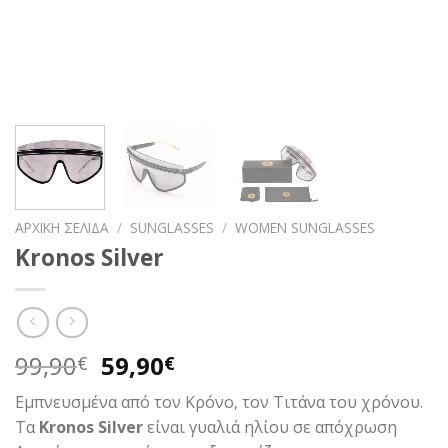
ΑΡΧΙΚΉ ΣΕΛΊΔΑ
/
SUNGLASSES
/
WOMEN SUNGLASSES
Kronos Silver
Original
Η
99,90
59,90
€
€
price
τρέχουσα
Εμπνευσμένα από τον Κρόνο, τον Τιτάνα του χρόνου.
was:
τιμή
Τα
Kronos Silver
είναι γυαλιά ηλίου σε απόχρωση
99,90€.
είναι: