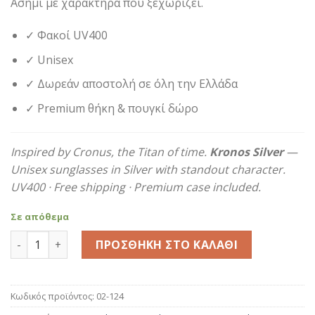
Ασημί με χαρακτήρα που ξεχωρίζει.
59,90€.
✓ Φακοί UV400
✓ Unisex
✓ Δωρεάν αποστολή σε όλη την Ελλάδα
✓ Premium θήκη & πουγκί δώρο
Inspired by Cronus, the Titan of time.
Kronos Silver
—
Unisex sunglasses in Silver with standout character.
UV400 · Free shipping · Premium case included.
Σε απόθεμα
Kronos Silver ποσότητα
ΠΡΟΣΘΉΚΗ ΣΤΟ ΚΑΛΆΘΙ
Κωδικός προϊόντος:
02-124