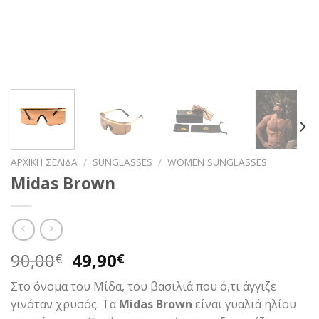
ΑΡΧΙΚΉ ΣΕΛΊΔΑ
/
SUNGLASSES
/
WOMEN SUNGLASSES
Midas Brown
Original
Η
90,00
49,90
€
€
price
τρέχουσα
Στο όνομα του Μίδα, του βασιλιά που ό,τι άγγιζε
was:
τιμή
γινόταν χρυσός. Τα
Midas Brown
είναι γυαλιά ηλίου
90,00€.
είναι: