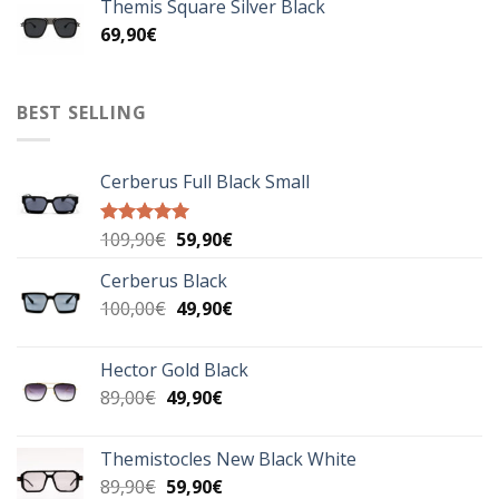
Themis Square Silver Black
69,90€.
είναι:
69,90
€
49,90€.
BEST SELLING
Cerberus Full Black Small
Original
Η
109,90
€
59,90
€
Βαθμολογήθηκε
με
5.00
price
τρέχουσα
από 5
Cerberus Black
was:
τιμή
Original
Η
100,00
€
109,90€.
49,90
€
είναι:
price
τρέχουσα
59,90€.
was:
τιμή
Hector Gold Black
100,00€.
είναι:
Original
Η
89,00
€
49,90
€
49,90€.
price
τρέχουσα
was:
τιμή
Themistocles New Black White
89,00€.
είναι:
Original
Η
89,90
€
59,90
€
49,90€.