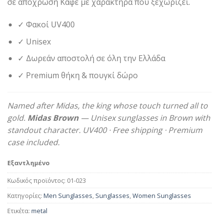
σε απόχρωση Καφέ με χαρακτήρα που ξεχωρίζει.
49,90€.
✓ Φακοί UV400
✓ Unisex
✓ Δωρεάν αποστολή σε όλη την Ελλάδα
✓ Premium θήκη & πουγκί δώρο
Named after Midas, the king whose touch turned all to
gold.
Midas Brown
— Unisex sunglasses in Brown with
standout character. UV400 · Free shipping · Premium
case included.
Εξαντλημένο
Κωδικός προϊόντος:
01-023
Κατηγορίες:
Men Sunglasses
,
Sunglasses
,
Women Sunglasses
Ετικέτα:
metal