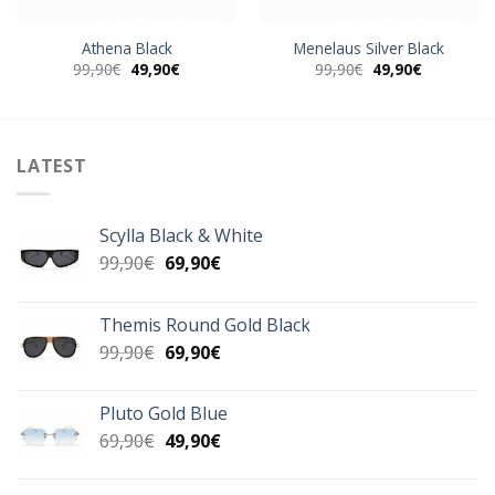
Athena Black
Menelaus Silver Black
Original
Η
Original
Η
99,90
€
49,90
€
99,90
€
49,90
€
α
price
τρέχουσα
price
τρέχουσα
was:
τιμή
was:
τιμή
99,90€.
είναι:
99,90€.
είναι:
49,90€.
49,90€.
LATEST
Scylla Black & White
Original
Η
99,90
€
69,90
€
price
τρέχουσα
was:
τιμή
Themis Round Gold Black
99,90€.
είναι:
Original
Η
99,90
€
69,90
€
69,90€.
price
τρέχουσα
was:
τιμή
Pluto Gold Blue
99,90€.
είναι:
Original
Η
69,90
€
49,90
€
69,90€.
price
τρέχουσα
was:
τιμή