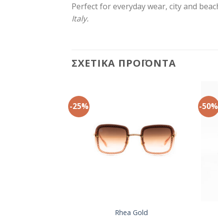
Perfect for everyday wear, city and beac
Italy.
ΣΧΕΤΙΚΆ ΠΡΟΪΌΝΤΑ
-25%
-50
+
+
Gold Black
Rhea Gold