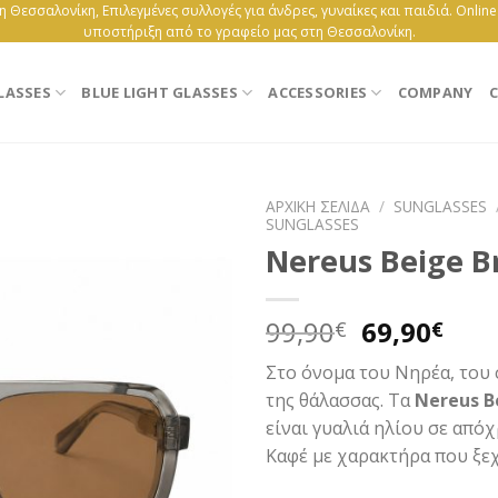
 Θεσσαλονίκη, Επιλεγμένες συλλογές για άνδρες, γυναίκες και παιδιά. Onlin
υποστήριξη από το γραφείο μας στη Θεσσαλονίκη.
LASSES
BLUE LIGHT GLASSES
ACCESSORIES
COMPANY
C
ΑΡΧΙΚΉ ΣΕΛΊΔΑ
/
SUNGLASSES
SUNGLASSES
Nereus Beige 
Original
Η
99,90
69,90
€
€
price
τρέ
Στο όνομα του Νηρέα, του
was:
τιμ
της θάλασσας. Τα
Nereus B
99,90€.
είνα
είναι γυαλιά ηλίου σε απ
69,9
Καφέ με χαρακτήρα που ξεχ