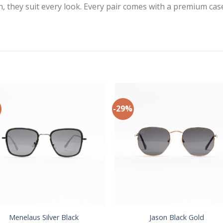
h, they suit every look. Every pair comes with a premium cas
%
-29%
+
Menelaus Silver Black
Jason Black Gold