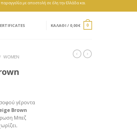
e παραγγελία με αποστολή σε όλη την Ελλάδα και
ERTIFICATES
ΚΑΛΆΘΙ /
0,00
€
0
/
WOMEN
Brown
χουσα
 σοφού γέροντα
ή
eige Brown
ι:
όχρωση Μπεζ
0€.
ωρίζει.