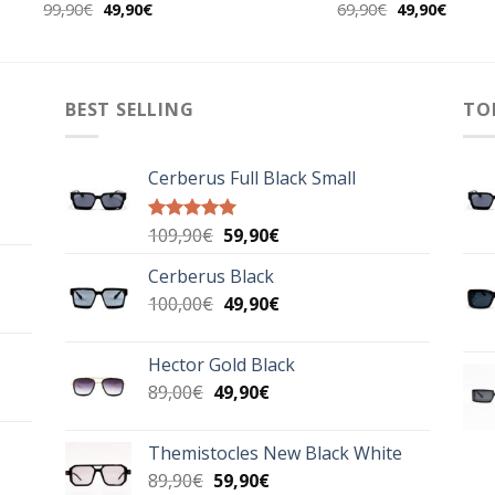
Original
Η
Original
Η
99,90
€
49,90
€
69,90
€
49,90
€
price
τρέχουσα
price
τρέχο
was:
τιμή
was:
τιμή
99,90€.
είναι:
69,90€.
είναι:
49,90€.
49,90€
BEST SELLING
TO
Cerberus Full Black Small
Original
Η
109,90
€
59,90
€
Βαθμολογήθηκε
με
5.00
price
τρέχουσα
από 5
Cerberus Black
was:
τιμή
Original
Η
100,00
€
109,90€.
49,90
€
είναι:
price
τρέχουσα
59,90€.
was:
τιμή
Hector Gold Black
100,00€.
είναι:
Original
Η
89,00
€
49,90
€
49,90€.
price
τρέχουσα
was:
τιμή
Themistocles New Black White
89,00€.
είναι:
Original
Η
89,90
€
59,90
€
49,90€.