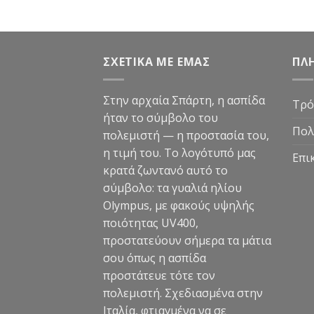
ΣΧΕΤΙΚΑ ΜΕ ΕΜΑΣ
ΠΛ
Στην αρχαία Σπάρτη, η ασπίδα
Τρό
ήταν το σύμβολο του
Πολ
πολεμιστή — η προστασία του,
η τιμή του. Το λογότυπό μας
Επι
κρατά ζωντανό αυτό το
σύμβολο: τα γυαλιά ηλίου
Olympus, με φακούς υψηλής
ποιότητας UV400,
προστατεύουν σήμερα τα μάτια
σου όπως η ασπίδα
προστάτευε τότε τον
πολεμιστή. Σχεδιασμένα στην
Ιταλία, φτιαγμένα να σε