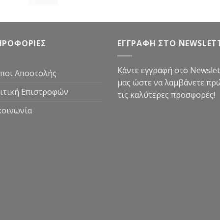
price
τρέχουσα
was:
τιμή
89,90€.
είναι:
59,90€.
ΗΡΟΦΟΡΙΕΣ
ΕΓΓΡΑΦΗ ΣΤΟ NEWSLET
Κάντε εγγραφή στο Newslet
ποι Αποστολής
μας ώστε να λαμβάνετε πρ
ιτική Επιστροφών
τις καλύτερες προσφορές!
κοινωνία