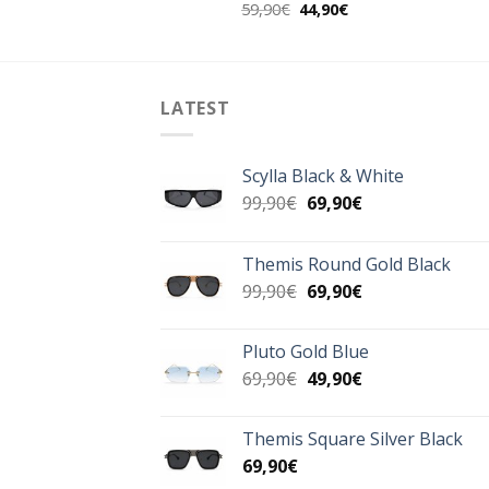
Original
Η
Original
Η
49,90
€
59,90
€
44,90
€
price
τρέχουσα
price
τρέχουσα
was:
τιμή
was:
τιμή
80,00€.
είναι:
59,90€.
είναι:
49,90€.
44,90€.
LATEST
Scylla Black & White
Original
Η
99,90
€
69,90
€
price
τρέχουσα
was:
τιμή
Themis Round Gold Black
99,90€.
είναι:
Original
Η
99,90
€
69,90
€
69,90€.
price
τρέχουσα
was:
τιμή
Pluto Gold Blue
99,90€.
είναι:
Original
Η
69,90
€
49,90
€
69,90€.
price
τρέχουσα
was:
τιμή
Themis Square Silver Black
69,90€.
είναι:
69,90
€
49,90€.