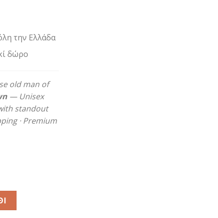
όλη την Ελλάδα
κί δώρο
se old man of
wn
— Unisex
with standout
ipping · Premium
ητα
ΘΙ