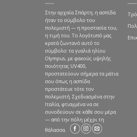
Στην αρχαία Σπάρτη, η ασπίδα
Τρό
ήταν το σύμβολο του
Πολ
πολεμιστή — η προστασία του,
η τιμή του. Το λογότυπό μας
Επι
κρατά ζωντανό αυτό το
σύμβολο: τα γυαλιά ηλίου
Olympus, με φακούς υψηλής
ποιότητας UV400,
προστατεύουν σήμερα τα μάτια
σου όπως η ασπίδα
προστάτευε τότε τον
πολεμιστή. Σχεδιασμένα στην
Ιταλία, φτιαγμένα να σε
συνοδεύουν σε κάθε σου μέρα
— από την πόλη μέχρι τη
θάλασσα.