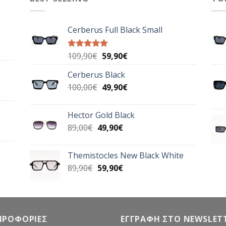
Cerberus Full Black Small
Original
Η
109,90
€
59,90
€
Βαθμολογήθηκε
με
5.00
price
τρέχουσα
από 5
Cerberus Black
was:
τιμή
Original
Η
100,00
€
109,90€.
49,90
€
είναι:
price
τρέχουσα
59,90€.
was:
τιμή
Hector Gold Black
100,00€.
είναι:
Original
Η
89,00
€
49,90
€
49,90€.
price
τρέχουσα
was:
τιμή
Themistocles New Black White
89,00€.
είναι:
Original
Η
89,90
€
59,90
€
49,90€.
price
τρέχουσα
was:
τιμή
89,90€.
είναι:
59,90€.
ΗΡΟΦΟΡΙΕΣ
ΕΓΓΡΑΦΗ ΣΤΟ NEWSLET