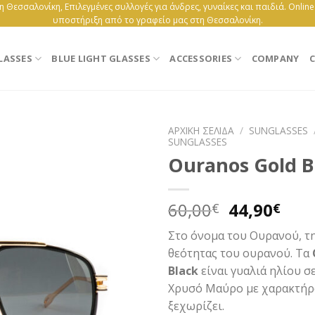
 Θεσσαλονίκη, Επιλεγμένες συλλογές για άνδρες, γυναίκες και παιδιά. Onlin
υποστήριξη από το γραφείο μας στη Θεσσαλονίκη.
LASSES
BLUE LIGHT GLASSES
ACCESSORIES
COMPANY
C
ΑΡΧΙΚΉ ΣΕΛΊΔΑ
/
SUNGLASSES
SUNGLASSES
Ouranos Gold B
Original
Η
60,00
44,90
€
€
price
τρέ
Στο όνομα του Ουρανού, τ
was:
τιμ
θεότητας του ουρανού. Τα
60,00€.
είνα
Black
είναι γυαλιά ηλίου 
44,9
Χρυσό Μαύρο με χαρακτήρ
ξεχωρίζει.