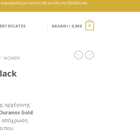
e παραγγελία με αποστολή σε όλη την Ελλάδα και
ERTIFICATES
ΚΑΛΆΘΙ /
0,00
€
0
/
WOMEN
lack
χουσα
ης αρχέγονης
ή
Ouranos Gold
ι:
σε απόχρωση
0€.
α που