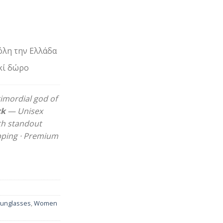
όλη την Ελλάδα
κί δώρο
imordial god of
ck
— Unisex
th standout
ipping · Premium
unglasses
,
Women