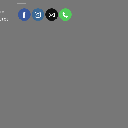
ter
ώτοι