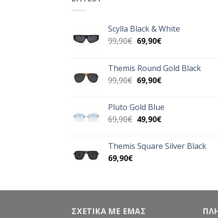
Scylla Black & White
Original
Η
99,90
€
69,90
€
price
τρέχουσα
was:
τιμή
Themis Round Gold Black
99,90€.
είναι:
Original
Η
99,90
€
69,90
€
69,90€.
price
τρέχουσα
was:
τιμή
Pluto Gold Blue
99,90€.
είναι:
Original
Η
69,90
€
49,90
€
69,90€.
price
τρέχουσα
was:
τιμή
Themis Square Silver Black
69,90€.
είναι:
69,90
€
49,90€.
ΣΧΕΤΙΚΑ ΜΕ ΕΜΑΣ
ΠΛ