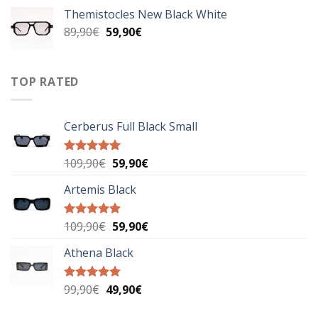
was:
τιμή
Themistocles New Black White
89,00€.
είναι:
Original
Η
89,90
€
59,90
€
49,90€.
price
τρέχουσα
was:
τιμή
89,90€.
είναι:
TOP RATED
59,90€.
Cerberus Full Black Small
Original
Η
109,90
€
59,90
€
Βαθμολογήθηκε
με
5.00
price
τρέχουσα
από 5
Artemis Black
was:
τιμή
109,90€.
είναι:
59,90€.
Original
Η
109,90
€
59,90
€
Βαθμολογήθηκε
με
5.00
price
τρέχουσα
από 5
Athena Black
was:
τιμή
109,90€.
είναι:
59,90€.
Original
Η
99,90
€
49,90
€
Βαθμολογήθηκε
με
5.00
price
τρέχουσα
από 5