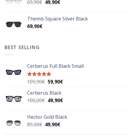
Original
Η
69,90
€
49,90
€
69,90€.
price
τρέχουσα
was:
τιμή
Themis Square Silver Black
69,90€.
είναι:
69,90
€
49,90€.
BEST SELLING
Cerberus Full Black Small
Original
Η
109,90
€
59,90
€
Βαθμολογήθηκε
με
5.00
price
τρέχουσα
από 5
Cerberus Black
was:
τιμή
Original
Η
100,00
€
109,90€.
49,90
€
είναι:
price
τρέχουσα
59,90€.
was:
τιμή
Hector Gold Black
100,00€.
είναι:
Original
Η
89,00
€
49,90
€
49,90€.
price
τρέχουσα