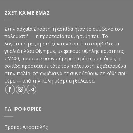
was:
τιμή
99,90€.
είναι:
ΣΧΕΤΙΚΑ ΜΕ ΕΜΑΣ
49,90€.
Στην αρχαία Σπάρτη, η ασπίδα ήταν το σύμβολο του
πολεμιστή — η προστασία του, η τιμή του. Το
λογότυπό μας κρατά ζωντανό αυτό το σύμβολο: τα
γυαλιά ηλίου Olympus, με φακούς υψηλής ποιότητας
UV400, προστατεύουν σήμερα τα μάτια σου όπως η
ασπίδα προστάτευε τότε τον πολεμιστή. Σχεδιασμένα
στην Ιταλία, φτιαγμένα να σε συνοδεύουν σε κάθε σου
μέρα — από την πόλη μέχρι τη θάλασσα.
ΠΛΗΡΟΦΟΡΙΕΣ
Τρόποι Αποστολής