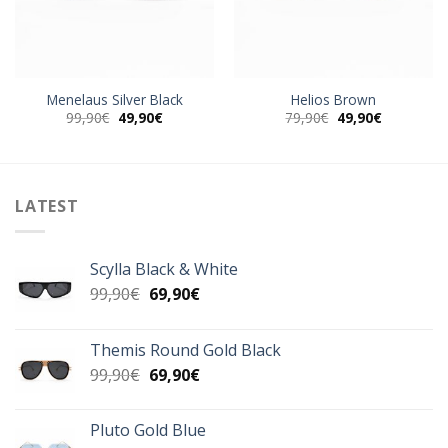
Menelaus Silver Black
Helios Brown
Original
Η
Original
Η
99,90
€
49,90
€
79,90
€
49,90
€
α
price
τρέχουσα
price
τρέχουσα
was:
τιμή
was:
τιμή
99,90€.
είναι:
79,90€.
είναι:
49,90€.
49,90€.
LATEST
Scylla Black & White
Original
Η
99,90
€
69,90
€
price
τρέχουσα
was:
τιμή
Themis Round Gold Black
99,90€.
είναι:
Original
Η
99,90
€
69,90
€
69,90€.
price
τρέχουσα
was:
τιμή
Pluto Gold Blue
99,90€.
είναι: