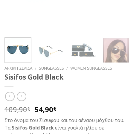
ΑΡΧΙΚΉ ΣΕΛΊΔΑ
/
SUNGLASSES
/
WOMEN SUNGLASSES
Sisifos Gold Black
Original
Η
109,90
54,90
€
€
price
τρέχουσα
Στο όνομα του Σίσυφου και του αέναου μόχθου του.
was:
τιμή
Τα
Sisifos Gold Black
είναι γυαλιά ηλίου σε
109,90€.
είναι: