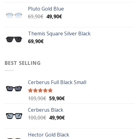
was:
τιμή
Pluto Gold Blue
99,90€.
είναι:
Original
Η
69,90
€
49,90
€
69,90€.
price
τρέχουσα
was:
τιμή
Themis Square Silver Black
69,90€.
είναι:
69,90
€
49,90€.
BEST SELLING
Cerberus Full Black Small
Original
Η
109,90
€
59,90
€
Βαθμολογήθηκε
με
5.00
price
τρέχουσα
από 5
Cerberus Black
was:
τιμή
Original
Η
100,00
€
109,90€.
49,90
€
είναι:
price
τρέχουσα
59,90€.
was:
τιμή
Hector Gold Black
100,00€.
είναι: