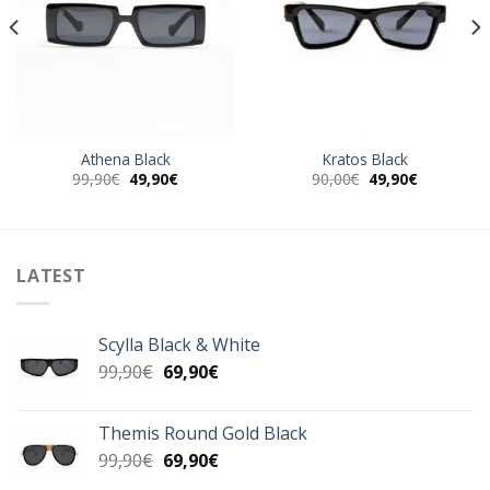
Athena Black
Kratos Black
Original
Η
Original
Η
99,90
€
49,90
€
90,00
€
49,90
€
α
price
τρέχουσα
price
τρέχουσα
was:
τιμή
was:
τιμή
99,90€.
είναι:
90,00€.
είναι:
49,90€.
49,90€.
LATEST
Scylla Black & White
Original
Η
99,90
€
69,90
€
price
τρέχουσα
was:
τιμή
Themis Round Gold Black
99,90€.
είναι:
Original
Η
99,90
€
69,90
€
69,90€.
price
τρέχουσα