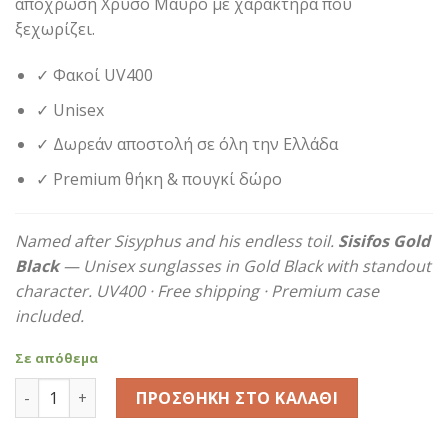
απόχρωση Χρυσό Μαύρο με χαρακτήρα που
54,90€.
ξεχωρίζει.
✓ Φακοί UV400
✓ Unisex
✓ Δωρεάν αποστολή σε όλη την Ελλάδα
✓ Premium θήκη & πουγκί δώρο
Named after Sisyphus and his endless toil.
Sisifos Gold
Black
— Unisex sunglasses in Gold Black with standout
character. UV400 · Free shipping · Premium case
included.
Σε απόθεμα
Sisifos Gold Black ποσότητα
ΠΡΟΣΘΉΚΗ ΣΤΟ ΚΑΛΆΘΙ