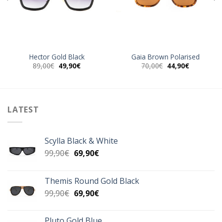
Hector Gold Black
Gaia Brown Polarised
Original
Η
Original
Η
89,00
€
49,90
€
70,00
€
44,90
€
α
price
τρέχουσα
price
τρέχουσα
was:
τιμή
was:
τιμή
89,00€.
είναι:
70,00€.
είναι:
49,90€.
44,90€.
LATEST
Scylla Black & White
Original
Η
99,90
€
69,90
€
price
τρέχουσα
was:
τιμή
Themis Round Gold Black
99,90€.
είναι:
Original
Η
99,90
€
69,90
€
69,90€.
price
τρέχουσα
was:
τιμή
Pluto Gold Blue