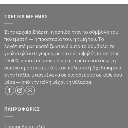
από 5
was:
τιμή
99,90€.
είναι:
ΣΧΕΤΙΚΑ ΜΕ ΕΜΑΣ
49,90€.
Στην αρχαία Σπάρτη, η ασπίδα ήταν το σύμβολο του
πολεμιστή — η προστασία του, η τιμή του. Το
λογότυπό μας κρατά ζωντανό αυτό το σύμβολο: τα
γυαλιά ηλίου Olympus, με φακούς υψηλής ποιότητας
UV400, προστατεύουν σήμερα τα μάτια σου όπως η
ασπίδα προστάτευε τότε τον πολεμιστή. Σχεδιασμένα
στην Ιταλία, φτιαγμένα να σε συνοδεύουν σε κάθε σου
μέρα — από την πόλη μέχρι τη θάλασσα.
ΠΛΗΡΟΦΟΡΙΕΣ
Τρόποι Αποστολής