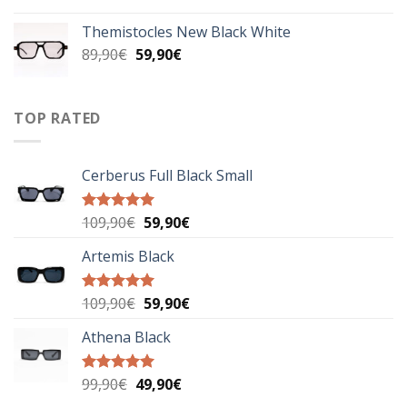
price
τρέχουσα
was:
τιμή
Themistocles New Black White
89,00€.
είναι:
Original
Η
89,90
€
59,90
€
49,90€.
price
τρέχουσα
was:
τιμή
89,90€.
είναι:
TOP RATED
59,90€.
Cerberus Full Black Small
Original
Η
109,90
€
59,90
€
Βαθμολογήθηκε
με
5.00
price
τρέχουσα
από 5
Artemis Black
was:
τιμή
109,90€.
είναι:
59,90€.
Original
Η
109,90
€
59,90
€
Βαθμολογήθηκε
με
5.00
price
τρέχουσα
από 5
Athena Black
was:
τιμή
109,90€.
είναι:
59,90€.
Original
Η
99,90
€
49,90
€
Βαθμολογήθηκε
με
5.00
price
τρέχουσα