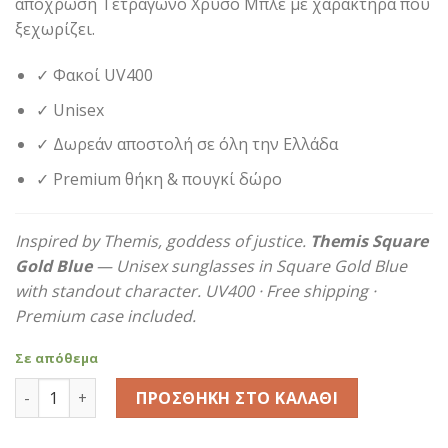
απόχρωση Τετράγωνο Χρυσό Μπλε με χαρακτήρα που
ξεχωρίζει.
✓ Φακοί UV400
✓ Unisex
✓ Δωρεάν αποστολή σε όλη την Ελλάδα
✓ Premium θήκη & πουγκί δώρο
Inspired by Themis, goddess of justice.
Themis Square
Gold Blue
— Unisex sunglasses in Square Gold Blue
with standout character. UV400 · Free shipping ·
Premium case included.
Σε απόθεμα
Themis Square Gold Blue ποσότητα
ΠΡΟΣΘΉΚΗ ΣΤΟ ΚΑΛΆΘΙ