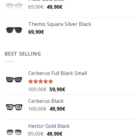
99,90€.
είναι:
Original
Η
69,90
€
49,90
€
69,90€.
price
τρέχουσα
was:
τιμή
Themis Square Silver Black
69,90€.
είναι:
69,90
€
49,90€.
BEST SELLING
Cerberus Full Black Small
Original
Η
109,90
€
59,90
€
Βαθμολογήθηκε
με
5.00
price
τρέχουσα
από 5
Cerberus Black
was:
τιμή
Original
Η
100,00
€
109,90€.
49,90
€
είναι:
price
τρέχουσα
59,90€.
was:
τιμή
Hector Gold Black
100,00€.
είναι:
Original
Η
89,00
€
49,90
€
49,90€.