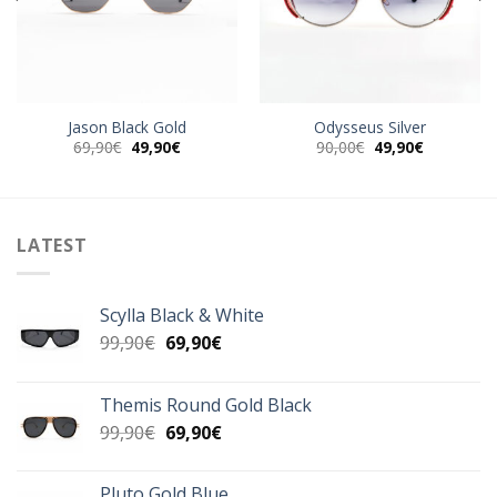
Jason Black Gold
Odysseus Silver
Original
Η
Original
Η
69,90
€
49,90
€
90,00
€
49,90
€
α
price
τρέχουσα
price
τρέχουσα
was:
τιμή
was:
τιμή
69,90€.
είναι:
90,00€.
είναι:
49,90€.
49,90€.
LATEST
Scylla Black & White
Original
Η
99,90
€
69,90
€
price
τρέχουσα
was:
τιμή
Themis Round Gold Black
99,90€.
είναι:
Original
Η
99,90
€
69,90
€
69,90€.
price
τρέχουσα
was:
τιμή
Pluto Gold Blue