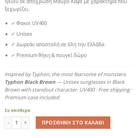
ηλίου σε απόχρωση Μαύρο Καφέ με χαρακτήρα που
69,90€.
ξεχωρίζει.
✓ Φακοί UV400
✓ Unisex
✓ Δωρεάν αποστολή σε όλη την Ελλάδα
✓ Premium θήκη & πουγκί δώρο
Inspired by Typhon, the most fearsome of monsters.
Typhon Black Brown
— Unisex sunglasses in Black
Brown with standout character. UV400 · Free shipping ·
Premium case included.
Σε απόθεμα
Typhon Black Brown ποσότητα
ΠΡΟΣΘΉΚΗ ΣΤΟ ΚΑΛΆΘΙ