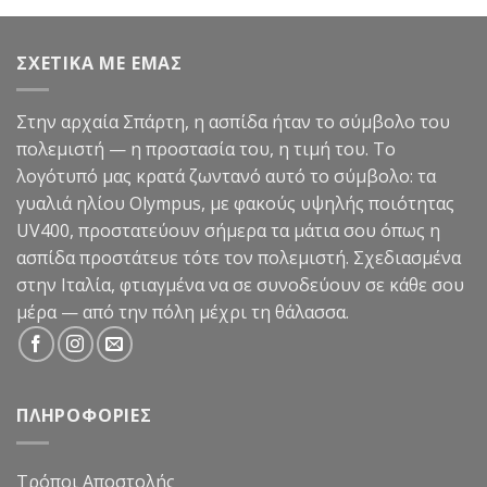
από 5
was:
τιμή
99,90€.
είναι:
ΣΧΕΤΙΚΑ ΜΕ ΕΜΑΣ
49,90€.
Στην αρχαία Σπάρτη, η ασπίδα ήταν το σύμβολο του
πολεμιστή — η προστασία του, η τιμή του. Το
λογότυπό μας κρατά ζωντανό αυτό το σύμβολο: τα
γυαλιά ηλίου Olympus, με φακούς υψηλής ποιότητας
UV400, προστατεύουν σήμερα τα μάτια σου όπως η
ασπίδα προστάτευε τότε τον πολεμιστή. Σχεδιασμένα
στην Ιταλία, φτιαγμένα να σε συνοδεύουν σε κάθε σου
μέρα — από την πόλη μέχρι τη θάλασσα.
ΠΛΗΡΟΦΟΡΙΕΣ
Τρόποι Αποστολής