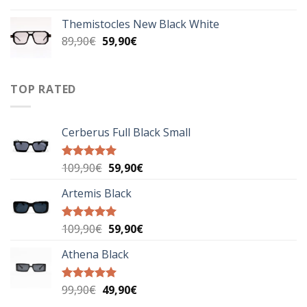
price
τρέχουσα
was:
τιμή
Themistocles New Black White
89,00€.
είναι:
Original
Η
89,90
€
59,90
€
49,90€.
price
τρέχουσα
was:
τιμή
89,90€.
είναι:
TOP RATED
59,90€.
Cerberus Full Black Small
Original
Η
109,90
€
59,90
€
Βαθμολογήθηκε
με
5.00
price
τρέχουσα
από 5
Artemis Black
was:
τιμή
109,90€.
είναι:
59,90€.
Original
Η
109,90
€
59,90
€
Βαθμολογήθηκε
με
5.00
price
τρέχουσα
από 5
Athena Black
was:
τιμή
109,90€.
είναι:
59,90€.
Original
Η
99,90
€
49,90
€
Βαθμολογήθηκε
με
5.00
price
τρέχουσα