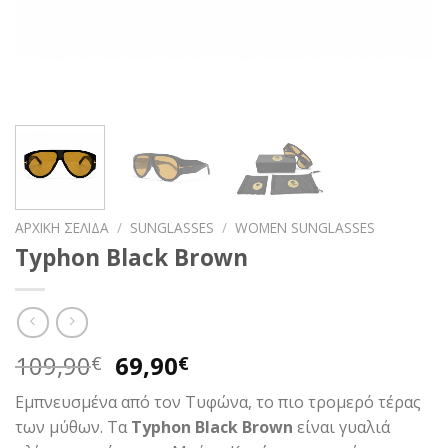
ΑΡΧΙΚΉ ΣΕΛΊΔΑ
/
SUNGLASSES
/
WOMEN SUNGLASSES
Typhon Black Brown
Original
Η
109,90
69,90
€
€
price
τρέχουσα
Εμπνευσμένα από τον Τυφώνα, το πιο τρομερό τέρας
was:
τιμή
των μύθων. Τα
Typhon Black Brown
είναι γυαλιά
109,90€.
είναι: