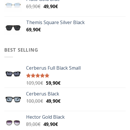
99,90€.
είναι:
Original
Η
69,90
€
49,90
€
69,90€.
price
τρέχουσα
was:
τιμή
Themis Square Silver Black
69,90€.
είναι:
69,90
€
49,90€.
BEST SELLING
Cerberus Full Black Small
Original
Η
109,90
€
59,90
€
Βαθμολογήθηκε
με
5.00
price
τρέχουσα
από 5
Cerberus Black
was:
τιμή
Original
Η
100,00
€
109,90€.
49,90
€
είναι:
price
τρέχουσα
59,90€.
was:
τιμή
Hector Gold Black
100,00€.
είναι:
Original
Η
89,00
€
49,90
€
49,90€.